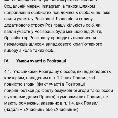
Соціальній мережі Instagram, а також шляхом
направлення особистих повідомлень особам, які вже
взяли участь у Розіграші. Якщо після спливу
додаткового строку Розіграшу кількість осіб, які
взяли участь у Розіграші, буде меншою від 20-ти,
Організатор Розіграшу проводить визначення
переможців шляхом випадкового комп’ютерного
вибору з кола таких осіб.
IV.
Умови участі в Розіграші
4.1. Учасниками Розіграшу є особи, які відповідають
критеріям, наведеним в п. 1.2. цих Правил, які
повністю згодні (факт участі в Розіграші
прирівнюється до факту безумовної згоди такої особи
з умовами даних Правил) з умовами цих Правил, не
мають обмежень, вказаних в п. 1.4. цих Правил
(надалі – «Учасник» або «Учасники»).