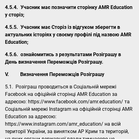
4.5.4.
Учасник має позначити сторінку AMR Education
у сторіз;
4.5.5.
Учасник має Сторіз із відгуком зберегти в
актуальних історіях у своєму профілі під назвою AMR
Education;
4.5.6.
ознайомитись з результатами Розіграшу в
День визначення Переможців Розіграшу.
V.
Визначення Переможців Розіграшу
5.1. Розіграш проводиться в Соціальній мережі
Facebook на офіційній сторінці АМR Education за
адресою:
https://www.facebook.com/amr.education/
та
Соціальній мережі Instagram на офіційній сторінці АМR
Education за адресою:
https://www.instagram.com/amr_education/
на всій
території України, за винятком АР Крим та територій,
на яких органи державної влади тимчасово не