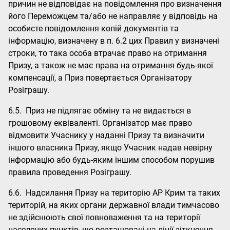
причин не відповідає на повідомлення про визначення
його Переможцем та/або не направляє у відповідь на
особисте повідомлення копій документів та
інформацію, визначену в п. 6.2 цих Правил у визначені
строки, то така особа втрачає право на отримання
Призу, а також не має права на отримання будь-якої
компенсації, а Приз повертається Організатору
Розіграшу.
6.5. Приз не підлягає обміну та не видається в
грошовому еквіваленті. Організатор має право
відмовити Учаснику у наданні Призу та визначити
іншого власника Призу, якщо Учасник надав невірну
інформацію або будь-яким іншим способом порушив
правила проведення Розіграшу.
6.6. Надсилання Призу на територію АР Крим та таких
територій, на яких органи державної влади тимчасово
не здійснюють свої повноваження та на території
населених пунктів, що розташовані на лінії зіткнення