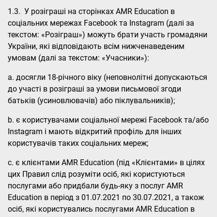
1.3. У розіграші на сторінках АМR Education в
соціальних мережах Facebook та Instagram (далі за
текстом: «Розіграш») можуть брати участь громадяни
України, які відповідають всім нижченаведеним
умовам (далі за текстом: «Учасники»):
a. досягли 18-річного віку (неповнолітні допускаються
до участі в розіграші за умови письмової згоди
батьків (усиновлювачів) або піклувальників);
b. є користувачами соціальної мережі Facebook та/або
Instagram і мають відкритий профіль для інших
користувачів таких соціальних мереж;
c. є клієнтами АМR Education (під «Клієнтами» в цілях
цих Правил слід розуміти осіб, які користуються
послугами або придбали будь-яку з послуг АМR
Education в період з 01.07.2021 по 30.07.2021, а також
осіб, які користувались послугами АМR Education в