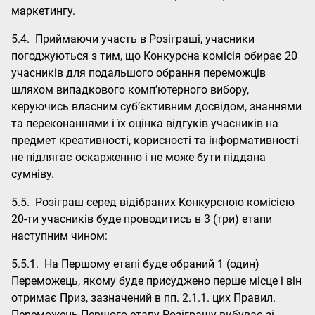
маркетингу.
5.4. Приймаючи участь в Розіграші, учасники
погоджуються з тим, що Конкурсна комісія обирає 20
учасників для подальшого обрання переможців
шляхом випадкового комп’ютерного вибору,
керуючись власним суб’єктивним досвідом, знаннями
та переконаннями і їх оцінка відгуків учасників на
предмет креативності, корисності та інформативності
не підлягає оскарженню і не може бути піддана
сумніву.
5.5. Розіграш серед відібраних Конкурсною комісією
20-ти учасників буде проводитись в 3 (три) етапи
наступним чином:
5.5.1. На Першому етапі буде обраний 1 (один)
Переможець, якому буде присуджено перше місце і він
отримає Приз, зазначений в пп. 2.1.1. цих Правил.
Переможець Першого етапу Розіграшу вибуває зі