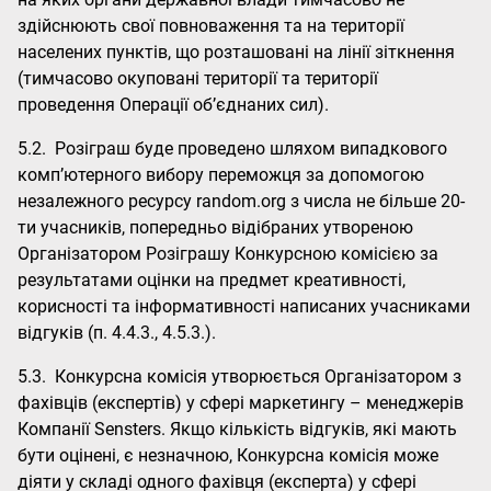
здійснюють свої повноваження та на території
населених пунктів, що розташовані на лінії зіткнення
(тимчасово окуповані території та території
проведення Операції об’єднаних сил).
5.2. Розіграш буде проведено шляхом випадкового
комп’ютерного вибору переможця за допомогою
незалежного ресурсу random.org з числа не більше 20-
ти учасників, попередньо відібраних утвореною
Організатором Розіграшу Конкурсною комісією за
результатами оцінки на предмет креативності,
корисності та інформативності написаних учасниками
відгуків (п. 4.4.3., 4.5.3.).
5.3. Конкурсна комісія утворюється Організатором з
фахівців (експертів) у сфері маркетингу – менеджерів
Компанії Sensters. Якщо кількість відгуків, які мають
бути оцінені, є незначною, Конкурсна комісія може
діяти у складі одного фахівця (експерта) у сфері