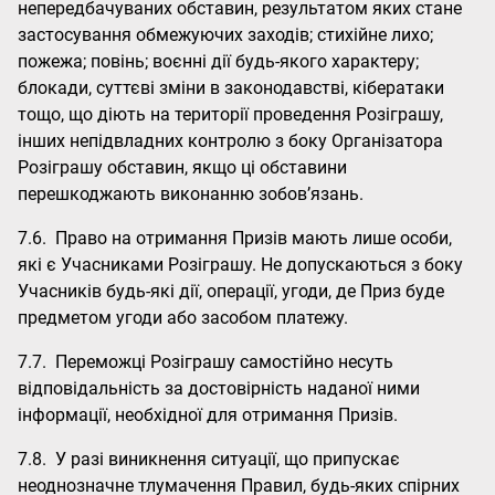
непередбачуваних обставин, результатом яких стане
застосування обмежуючих заходів; стихійне лихо;
пожежа; повінь; воєнні дії будь-якого характеру;
блокади, суттєві зміни в законодавстві, кібератаки
тощо, що діють на території проведення Розіграшу,
інших непідвладних контролю з боку Організатора
Розіграшу обставин, якщо ці обставини
перешкоджають виконанню зобов’язань.
7.6. Право на отримання Призів мають лише особи,
які є Учасниками Розіграшу. Не допускаються з боку
Учасників будь-які дії, операції, угоди, де Приз буде
предметом угоди або засобом платежу.
7.7. Переможці Розіграшу самостійно несуть
відповідальність за достовірність наданої ними
інформації, необхідної для отримання Призів.
7.8. У разі виникнення ситуації, що припускає
неоднозначне тлумачення Правил, будь-яких спірних