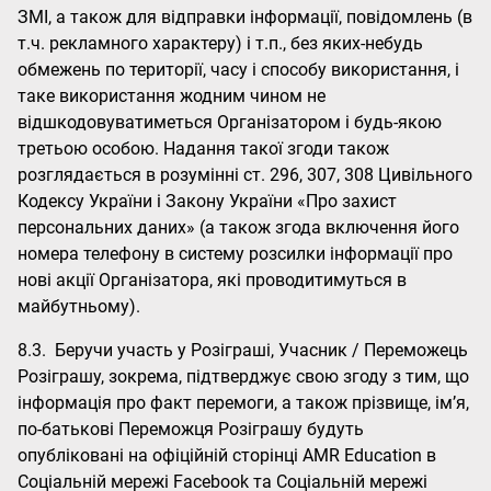
ЗМІ, а також для відправки інформації, повідомлень (в
т.ч. рекламного характеру) і т.п., без яких-небудь
обмежень по території, часу і способу використання, і
таке використання жодним чином не
відшкодовуватиметься Організатором і будь-якою
третьою особою. Надання такої згоди також
розглядається в розумінні ст. 296, 307, 308 Цивільного
Кодексу України і Закону України «Про захист
персональних даних» (а також згода включення його
номера телефону в систему розсилки інформації про
нові акції Організатора, які проводитимуться в
майбутньому).
8.3. Беручи участь у Розіграші, Учасник / Переможець
Розіграшу, зокрема, підтверджує свою згоду з тим, що
інформація про факт перемоги, а також прізвище, ім’я,
по-батькові Переможця Розіграшу будуть
опубліковані на офіційній сторінці AMR Education в
Соціальній мережі Facebook та Соціальній мережі