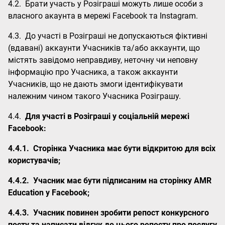
4.2. Брати участь у Розіграші можуть лише особи з
власного акаунта в мережі Facebook та Instagram.
4.3. До участі в Розіграші не допускаються фіктивні
(вдавані) аккаунти Учасників та/або аккаунти, що
містять завідомо неправдиву, неточну чи неповну
інформацію про Учасника, а також аккаунти
Учасників, що не дають змоги ідентифікувати
належним чином такого Учасника Розіграшу.
4.4.
Для участі в Розіграші у соціальній мережі
Facebook:
4.4.1.
Сторінка Учасника має бути відкритою для всіх
користувачів;
4.4.2.
Учасник має бути підписаним на сторінку AMR
Education у Facebook;
4.4.3.
Учасник повинен зробити репост конкурсного
посту та написати відгук до цього репосту про послугу